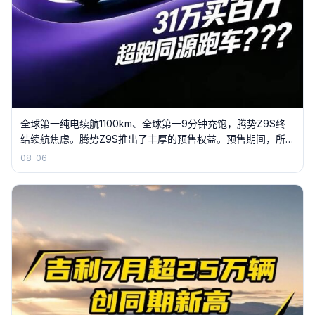
全球第一纯电续航1100km、全球第一9分钟充饱，腾势Z9S终
结续航焦虑。腾势Z9S推出了丰厚的预售权益。预售期间，所
有预定用户，都可以获得 18 个月免费闪充权益，还有价值
08-06
5000元的内外饰选装基金，以及专属磁吸生态礼包，诚意拉
满。