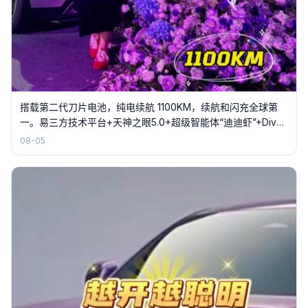
搭载第二代刀片电池，纯电续航 1100KM，续航和闪充全球第
一。易三方技术平台+天神之眼5.0+超级智能体“迪迪虾”+Diva
智能伙伴。
08-05