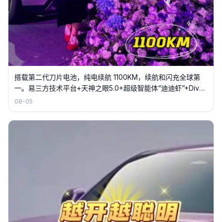
搭载第二代刀片电池，纯电续航 1100KM，续航和闪充全球第
一。易三方技术平台+天神之眼5.0+超级智能体“迪迪虾”+Diva
智能伙伴。
08-05