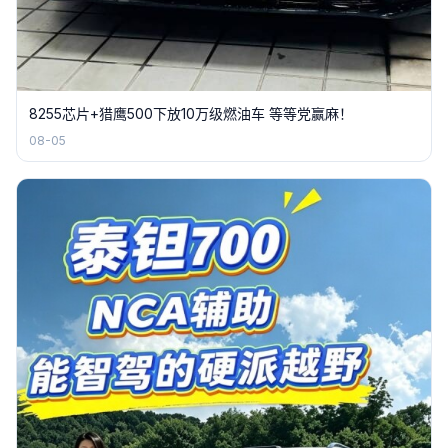
8255芯片+猎鹰500下放10万级燃油车 等等党赢麻！
08-05