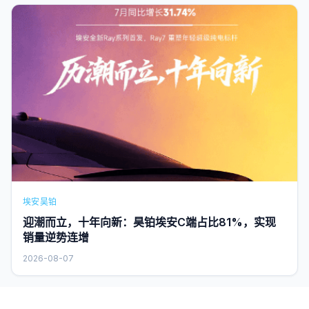
埃安昊铂
迎潮而立，十年向新：昊铂埃安C端占比81%，实现
销量逆势连增
2026-08-07