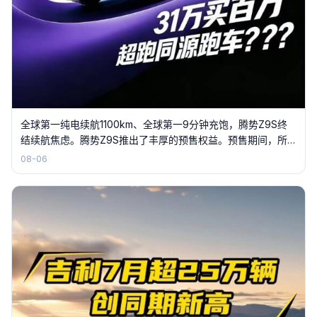
全球第一纯电续航1100km、全球第一9分钟充饱，腾势Z9S终
结续航焦虑。腾势Z9S推出了丰厚的预售权益。预售期间，所
有预定用户，都可以获得 18 个月免费闪充权益，还有价值
08-06
5000元的内外饰选装基金，以及专属磁吸生态礼包，诚意拉
满。