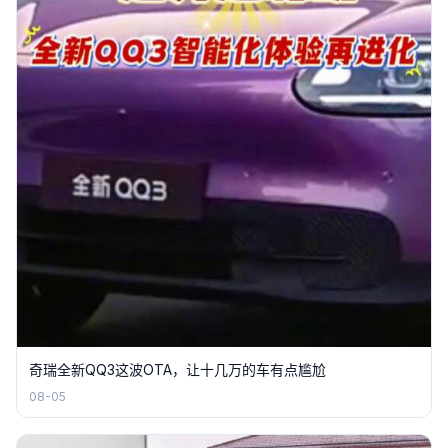
奇瑞全新QQ3这波OTA，让十几万的车有点尴尬
08-05